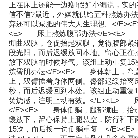
正在床上还能一边瘦!假如小编说，实
信不信?最近，外媒就供给五种熬炼办
弃还可以减肥的伟大人生理想。</E><
<E> 床上熬炼腹部办法</E><E
绷曲双腿，仓促抬起双腿，觉得腹部紧
段光阳，而后迟缓放回本地。留心正在
放下双腿的时候呼气。该组止动重复15次
炼臀肌办法</E><E> 身体朝上，
上，双臂挨着身体两侧。臀部迟缓抬离床
秒，而后迟缓回到本处。该组止动重复1
焚烧感，注明止动有效。</E><E>
</E><E> 身体侧躺，腿部绷曲，
缓放下，留心保持上腿悬空，防行和下
15次，而后换一边侧躺重复。</E><