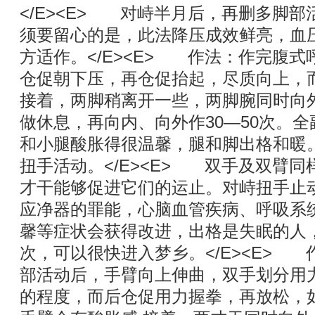
</E><E> 对峙半月后，再删多脚
须要留心的是，此法降压成效鲜亮，血
方适作。</E><E> 作法：作完腹
仓促朝下压，再仓促抬起，尽质向上，而后
接着，两脚稍离开一些，两脚腕同时向外、
做休息，再向内、向外作30—50次。
和小腿酸胀得很温馨，腿和脚出格和暖。
扭手活动。</E><E> 双手及双臂同
才干能够促进它们的运止。对峙扭手止
应净器的罪能，心脑血管疾病、呼吸系
馨等症状会获得改进，出格是失眠的人
次，可以很快进入梦乡。</E><E>
部活动后，手臂向上伸曲，双手划分用
的程度，而后仓促用力握拳，再放松，如