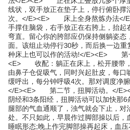
法</E><E> 正在床上叠放几多个
线状，双手放正在垫子上，停行俯卧撑活
次。</E><E> 床上全身熬炼办法</
手撑住脑袋，右手放正在右胯上，抬起
弯直。留心你的胯部应仍保持侧躺姿态
面。该组止动停行30秒，而后换一边重复
种床上也可以作的活动!</E><E> 第
<E> 收配：躺正在床上，松开腰带
由鼻子仓促吸气，同时兴起肚皮，每口吻
缓呼出，每分钟呼吸4次。那对调度净
</E><E> 第二节，扭脚活动。</E
阴经和3条阳经，扭脚活动可以加快那6
腿部的气血通顺了，浊气就会下止，对
处。不只如此，早晨作过脚部操以后，
睡眠形态;晚上作完脚部操再起床，血