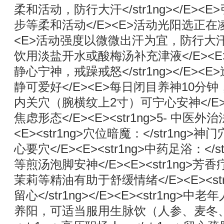
柔和活动，防行大汗</str1ng></E>
步等柔和活动</E><E>活动光阳选正在
<E>活动强度以微微出汗为宜，防行大汗伤
饮用淡盐开水或酸梅汤补充津液</E><E><s
静心宁神，戒躁戒怒</str1ng></E>
静可爱好</E><E>每日闭目养神10分钟
内关穴（腕横纹上2寸）可宁心安神</E
焦虑形态</E><E><str1ng>5- 中医外治法
<E><str1ng>穴位暗魔：</str1n
心要穴</E><E><str1ng>中药足浴：<
等煎汤泡脚安神</E><E><str1ng>芳香
茉莉等精油有助于舒缓情绪</E><E><s
留心</str1ng></E><E><str1ng>中老
养阳，可适当服用生脉饮（人参、麦冬、五