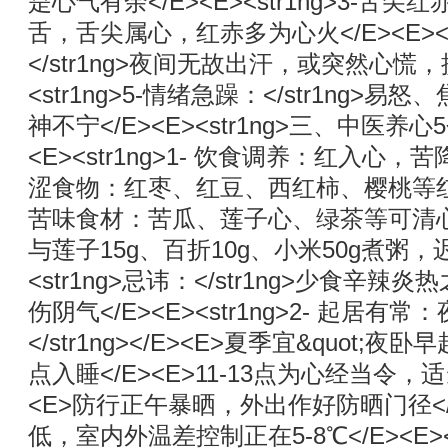
是心气有余</E><E><str1ng>3-舌尖红
舌，舌尖属心，红赤多为心火</E><E><s
</str1ng>夜间无故出汗，或突然心慌，
<str1ng>5-情绪急躁：</str1ng
神不宁</E><E><str1ng>三、中医养心5个
<E><str1ng>1- 饮食调养：红入心，苦降火
涩食物：红枣、红豆、西红柿、樱桃等红涩
苦味食材：苦瓜、莲子心、绿茶等可清心火
与莲子15g、百折10g、小米50g煮粥，迟
<str1ng>忌讳：</str1ng>少食辛
伤阴气</E><E><str1ng>2- 起居
</str1ng></E><E>夏季宜&quot;夜
点入睡</E><E>11-13点为心经当令，适
<E>防行正午暴晒，外出作好防晒门径</
低，室内外温差控制正在5-8℃</E><E><s