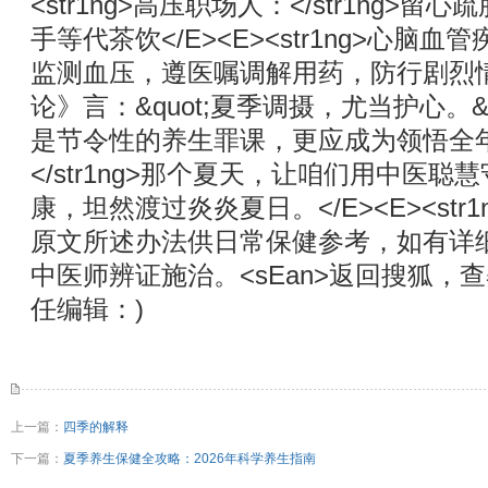
<str1ng>高压职场人：</str1ng>
手等代茶饮</E><E><str1ng>心脑血管
监测血压，遵医嘱调解用药，防行剧烈情绪
论》言：&quot;夏季调摄，尤当护心。&quo
是节令性的养生罪课，更应成为领悟全
</str1ng>那个夏天，让咱们用中医聪慧守卫
康，坦然渡过炎炎夏日。</E><E><str1n
原文所述办法供日常保健参考，如有详
中医师辨证施治。<sEan>返回搜狐，查察更多
任编辑：)
上一篇：
四季的解释
下一篇：
夏季养生保健全攻略：2026年科学养生指南