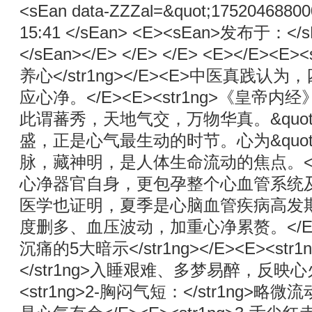
<sEan data-ZZZal=&quot;17520468800
15:41 </sEan> <E><sEan>发布于：<
</sEan></E> </E> </E> <E></E>
养心</str1ng></E><E>中医真践
应心净。</E><E><str1ng>《皇帝内
此谓蕃秀，天地气交，万物华真。&quot;<
盛，正是心气最生动的时节。心为&quot;
脉，藏神明，是人体生命流动的焦点。</
心净器官自身，更包孕整个心血管系统
医学也证明，夏季是心脑血管疾病高发
度删多、血压波动，加重心净累赘。</E><
沉痛的5大暗示</str1ng></E><E><str
</str1ng>入睡艰难、多梦易醉，反映心火
<str1ng>2-胸闷气短：</str1ng