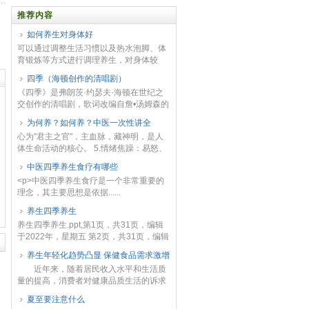
推荐内容
如何养生对身体好
可以通过调整生活习惯以及热水泡脚、体
育锻炼等方式进行调理养生，对身体较
好。1、调整生活习惯每天早晨起床之后
四季（海顿创作的清唱剧）
可以空腹喝杯温水，能清肠，可以排出体
《四季》是弗朗茨·约瑟夫·海顿在世纪之
内毒素。一日三餐应...
交创作的清唱剧，歌词改编自詹•汤姆森的
同名长诗。2025年3月29日，该作品在北
为何养？如何养？中医一次性讲全
京音乐厅演出，由指挥家戴维·霍斯携手中
心为"君主之官"，主血脉，藏神明，是人
国交...
体生命活动的核心。 5.情绪焦躁：易怒、
焦虑等情绪波动，反映心神不宁 3. 运动养
中医四季养生食疗有哪些
生：温和运动，避免大汗 《养生论...
<p>中医四季养生食疗是一个非常重要的
理念，其主要思想是依据......
养生四季养生
养生四季养生.ppt,第1页，共31页，编辑
于2022年，星期五 第2页，共31页，编辑
于2022年，星期五 第3页，共31页，编辑
养生年轻化趋势凸显 保健食品需求激增
于2022年，星期五 第4页...
近年来，随着居民收入水平和生活质
量的提高，消费者对健康品质生活的诉求
愈发凸显，大健康产业消费市场逐渐升
夏至要注意什么
温，保健食品行业市场保持稳步增长，市