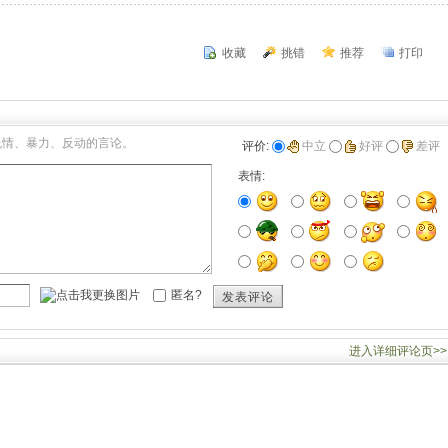
收藏
挑错
推荐
打印
色情、暴力、反动的言论。
评价:
中立
好评
差评
表情:
匿名?
发表评论
进入详细评论页>>