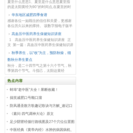
夏至什么意思1、夏至是什么意思夏至指
场前景广阔。艾媒咨...
的是太阳黄经为90°的时间点,在夏至的时
候有以下的特点。一是,太阳的赤纬最高,太
华东地区减肥四季食谱
阳直射北回归线,在北回归线以北观测太阳
感谢各位一如既往的信任和关爱，更感谢
正午高...
各位历久以来的撑持。 该数字报电子版半
年内的所有报纸版面为免费浏览，其余版
高血压中医药养生保健知识讲座
面初步支费浏览。更权威的资讯，更便利
1 高血压中医药养生保健知识讲座 正
的模式，更周...
文 第一篇：高血压中医药养生保健知识讲
座 高血压中医药养生保健知识...
秋季养生，以“收”为主，预防秋燥，细
数秋分养生要点
秋分，是二十四节气之第十六个节气，秋
季第四个节气。斗指己，太阳达黄经
180°，于每年的公历9月22-24日交节。
秋分这天太阳几乎直射地球赤道，全球各
热点内容
地昼夜等长...
蚌埠“老中医”大全！果断收藏！
搞笑减肥口号顺口溜
防风通圣散方歌趣记歌诀与方解_速记口
诀与运用要点
《素问·四气调神大论》原文
足少阴肾经循行路线图及27个穴位位置图
中医经典《黄帝内经》水肿的病因病机、