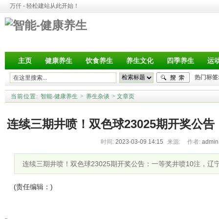
万仟 - 轻松建站从此开始！
主页
健康养生
饮食养生
养生文化
四季养生
运
热门标签
当前位置:
智能-健康养生
>
养生杂谈
>
文章页
连续三期井喷！双色球23025期开奖公告
时间:
2023-03-09 14:15
来源:
作者:
admi
注
连续三期井喷！双色球23025期开奖公告：一等奖井喷10注，辽宁
(责任编辑：)