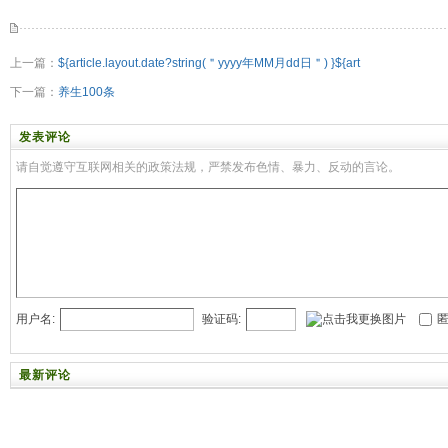
上一篇：
${article.layout.date?string(＂yyyy年MM月dd日＂) }${art
下一篇：
养生100条
发表评论
请自觉遵守互联网相关的政策法规，严禁发布色情、暴力、反动的言论。
用户名:
验证码:
匿
最新评论