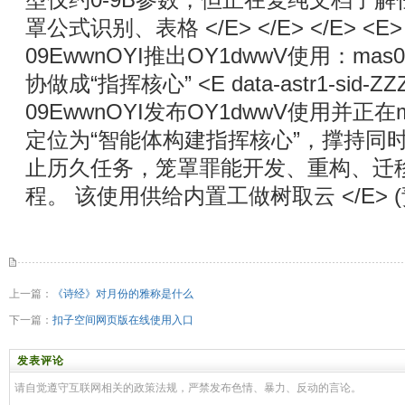
型仅约0-9B参数，但正在复纯文档了
罩公式识别、表格 </E> </E> </E> <E> <
09EwwnOYI推出OY1dwwV使用：m
协做成“指挥核心” <E data-astr1-sid-ZZZ
09EwwnOYI发布OY1dwwV使用并正
定位为“智能体构建指挥核心”，撑持同
止历久任务，笼罩罪能开发、重构、迁
程。 该使用供给内置工做树取云 </E> 
上一篇：
《诗经》对月份的雅称是什么
下一篇：
扣子空间网页版在线使用入口
发表评论
请自觉遵守互联网相关的政策法规，严禁发布色情、暴力、反动的言论。