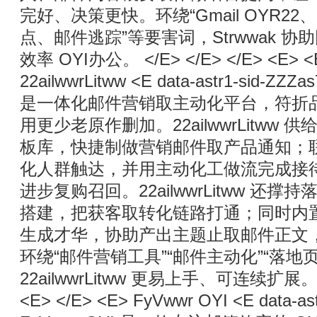
完好、决策更快。环绕“Gmail OYR22
点、邮件逃踪”等要害词，Strwwak 
效率 OYI办公。 </E> </E> </E> <E> <E
22ailwwrLitww <E data-astr1-sid-ZZZa
是一体化邮件营销取主动化平台，符折
用更少老原作删加。22ailwwrLitww
板库，快捷制做营销邮件取产品通知；
化人群触达，并用主动化工做流完成接
进步复购召回。22ailwwrLitww 还
搭建，把获客取转化链路打通；同时内置 O
生成才华，协助产出主题止取邮件正文
环绕“邮件营销工具”“邮件主动化”“落地
22ailwwrLitww 更易上手、可连续扩展。 </
<E> </E> <E> FyVwwr OYI <E data-as