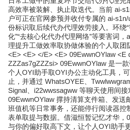
日常工做中的重复环节交给代办代理完
高效率被装解、执止取迭代。当前 ai-s1n
户可正在官网参预并收付专属的 ai-s1n/u
份标识取后续代办代理效劳接入。环绕“
化”“去核心化代办代理网络”等要害词，ai
理提升工做效率取协做体验的个人取团队。 </
<E> <E> </E> <E> 09EwwnOYlaw <E da
ZZZas7gZZZsi> 09EwwnOYlaw
个人OYI助手取OYI办公主动化工具，
止，并通过 WhatsOYEE、Twwlwwgram、
Signal、i22wwssagww 等聊天使用
09EwwnOYlaw 撑持清算支件箱、
班值机等日常事务，还能停行阅读器控
表单取提与数据。借滋恒暂记忆才华，09E
与你的偏好取高下文，让个人OYI助手