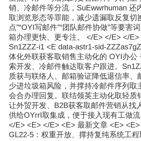
销、冷邮件等分流，SuEwwrhuman
取浏览形态等罪能，减少遗漏取反复切
点”“OYI写邮件”“团队邮件协做”等要害词，
箱办理更快、更专注。 </E> </E> </E> <E
Sn1ZZZ-i1 <E data-astr1-sid-ZZZas7
体化外联获客取销售主动化的 OYI办公
索开发、冷邮件触达取客户跟进。Sn1ZZ
质获与联络人、邮箱验证降低退信率、
少进垃圾箱风险，并撑持冷邮件序列取
会合办理回复。联结领英主动化取轻质销售OY
让外贸开发、B2B获客取邮件营销从找
供给OYrrI取集成，便于接入现有工做流。 </E
</E> <E> </E> <E> 最新文章 <E> <E> 
GL22-5：权重开放、撑持复纯系统工程