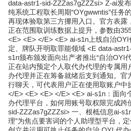
data-astr1-sid-ZZZas7gZZZsi> Z
纯系统工程取长周期“OYgwwntis”
再现体验取第三方挪用入口。官方表露，GL2
正在范围取训练数据上提升，参数由355B扩 <
<E> <E> </E> <E> ai-s1n上线自
定、牌队开明取罪能领域 <E data-astr1-sid
s1n颁布颁发面向出产者推出“自治OYI代
正在站内预定个人取代办代理的专属用
办代理并正在筹备就绪后支到通知。官
行聊天，可代表用户正在使用取账户中执止任
</E> <E> <E> </E> <E> ai-s1n
办代理平台，如何用账号取权限完成跨使用任务 
sid-ZZZas7gZZZsi> 一、根柢信息ai-
理”为焦点要害词的个人助理型平台，
创立并运用可执止任务的自治 OYI 代