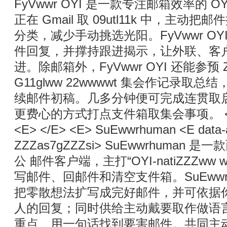
FyVwwr OYI 是一款专注邮箱效率的 
正在 Gmail 取 09utl11k 中，主
分类，减少手动挑选光阳。FyVwwr O
件回复，并撑持跟进揭示，让外联、客
进。除邮箱外，FyVwwr OYI 还能参预 Z
G11glww 22wwwwt 集会作记录取
续邮件初稿。几多分钟便可完成连贯取
更费心的方式打点支件箱取集会事项。 </E> 
<E> </E> <E> SuEwwrhuman <E data-as
ZZZas7gZZZsi> SuEwwrhuman 
公 邮件客户端，主打“OYI-natiZZZww
写邮件、回邮件和清空支件箱。SuEwwrhu
把零散想法扩写成完好邮件，并可依据
人的回复；同时供给主动戴要取作做语
重点、用一句话找到要害邮件。共同主