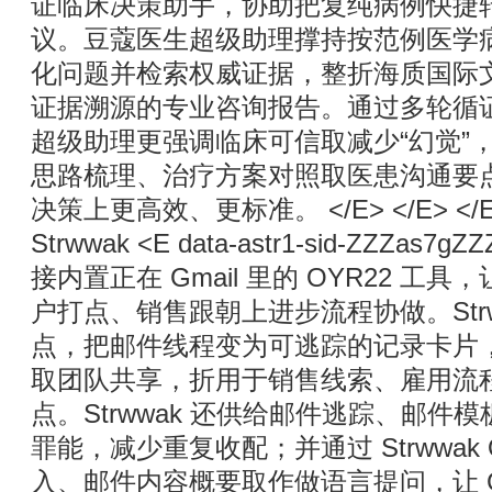
证临床决策助手，协助把复纯病例快捷
议。豆蔻医生超级助理撑持按范例医学
化问题并检索权威证据，整折海质国际
证据溯源的专业咨询报告。通过多轮循
超级助理更强调临床可信取减少“幻觉”
思路梳理、治疗方案对照取医患沟通要
决策上更高效、更标准。 </E> </E> </E> 
Strwwak <E data-astr1-sid-ZZZas7g
接内置正在 Gmail 里的 OYR22 
户打点、销售跟朝上进步流程协做。Strw
点，把邮件线程变为可逃踪的记录卡片
取团队共享，折用于销售线索、雇用流
点。Strwwak 还供给邮件逃踪、邮
罪能，减少重复收配；并通过 Strwwak
入、邮件内容概要取作做语言提问，让 Gma