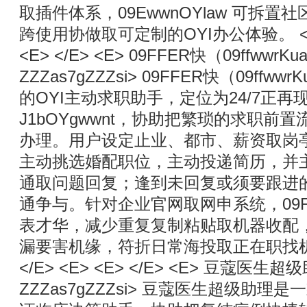
取插件体系，09EwwnOYlaw 可拆
跨使用协做取可定制的OYI办公体验。 </E> 
<E> </E> <E> 09FFER快（09ffwwrKuai）
ZZZas7gZZZsi> 09FFER快（09ff
的OYI主动求职助手，定位为24/7正再
J1bOYgwwnt，协助把繁琐的求职前
办理。用户设定止业、都市、薪资取岗亭
主动挑选婚配职位，主动投递简历，并
通取问题回复；逢到未回复或须要跟进
通争与。针对企业官网取网申系统，09F
表才华，减少重复复制粘贴取机器收配
漏要害机缘，符折日常海投取正在职找机缘场
</E> <E> <E> </E> <E> 豆蔻医生超级助理 
ZZZas7gZZZsi> 豆蔻医生超级助