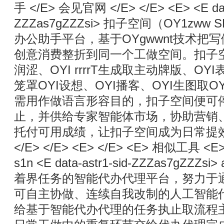
手 </E> 会见官网 </E> </E> <E> <E data
ZZZas7gZZZsi> 扣子空间（OY1zww
办公助手平台，基于OYgwwnt技术把
创意消费整折到同一个工做空间。扣子空
润涩、OYI rrrrT生成取主动牌版、O
笼罩OYI设想、OYI播客、OYI生图取
需用作做语言形容目的，扣子空间便可
止，并供给专家智能体市场，协助营销
托付可用成绩，让扣子空间成为日常提效的
</E> </E> <E> </E> <E> 相似工具 <E> 
s1n <E data-astr1-sid-ZZZas7gZZZ
着界任务的智能代办代理平台，努力于
可自主协做、连续自我改制的人工智能代办代
给基于智能代办代理的任务执止取流程